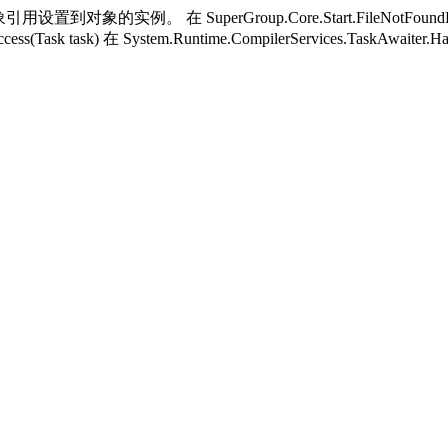
用设置到对象的实例。 在 SuperGroup.Core.Start.FileNotFoundH
ess(Task task) 在 System.Runtime.CompilerServices.TaskAwaiter.H