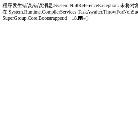
程序发生错误,错误消息:System.NullReferenceException: 未将对象引
在 System.Runtime.CompilerServices.TaskAwaiter.ThrowForNonSucc
SuperGroup.Core.Bootstrapper.
d__18.＀꜀()